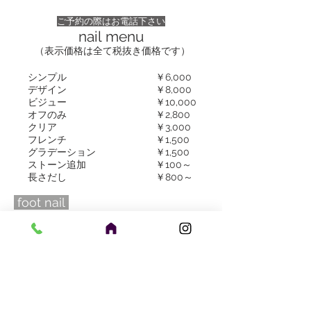
ご予約の際はお電話下さい
​nail menu
（​表示価格は全て税抜き価格です）
​シンプル
￥6,000
デザイン
￥8,000
ビジュー
￥10,000
​オフのみ
​￥2,800
​クリア
​￥3,000
フレンチ
​￥1,500
グラデーション
￥1,500
ストーン追加
​￥100～
​長さだし
​￥800～
foot nail
​シンプル
￥6,000
デザイン
￥8,000​​
​eyelash menu
（​表示価格は全て税抜き価格です）
120本
￥6,500